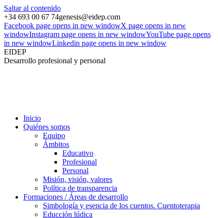
Saltar al contenido
+34 693 00 67 74
genesis@eidep.com
Facebook page opens in new window
X page opens in new
window
Instagram page opens in new window
YouTube page opens
in new window
Linkedin page opens in new window
EIDEP
Desarrollo profesional y personal
Inicio
Quiénes somos
Equipo
Ámbitos
Educativo
Profesional
Personal
Misión, visión, valores
Política de transparencia
Formaciones / Áreas de desarrollo
Simbología y esencia de los cuentos. Cuentoterapia
Educción lúdica